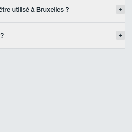
 options disponibles.
re utilisé à Bruxelles ?
n flamande peut être utilisé dans le cadre
.
 ?
n Région bruxelloise imposent de faire
réé pour vous accompagner dans