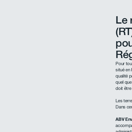
Le 
(RT
pou
Rég
Pour to
situé en
qualité p
quel que
doit être
Les terr
Dans cer
ABV En
accompa
administr