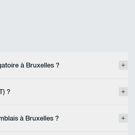
gatoire à Bruxelles ?
itué en Région de Bruxelles-Capitale, quel
l minimal, contrairement à d'autres
T) ?
alité des terres destinées à un remblai.
 opération. Les terres doivent respecter
mblais à Bruxelles ?
ipes analysent votre situation au regard