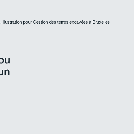
 ou
 un