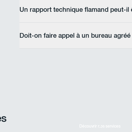
du cadre réglementaire en vigueur et vous informent sur les
Un rapport technique flamand peut-il êt
Oui. Le rapport technique (technisch verslag) établi en Régio
d'une réutilisation de terres en Région de Bruxelles-Capitale
Doit-on faire appel à un bureau agréé
Oui. Les démarches liées à la gestion des terres excavées e
appel à un bureau d'étude agréé. ABV Environment est ag
l'ensemble de ces obligations.
es
Découvrir nos services