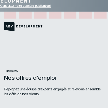
Consultez notre dernière publication!
1
2
3
4
5
6
7
Lien vers la page d'accueil
Carrières
Nos offres d'emploi
Rejoignez une équipe d'experts engagés et relevons ensemble
les défis de nos clients.