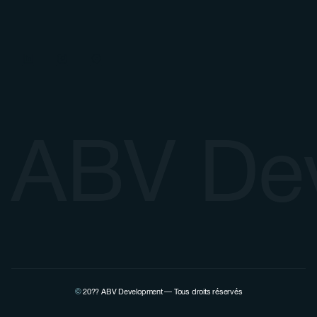
ABV De
©
20??
ABV Development — Tous droits réservés
Voir la page Linkedin de Pierre Lovenfosse