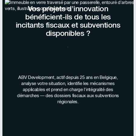
renouvelable (8-50 %), protection de
Vos projets d'innovation
l'environnement (15-40 %) et groupes froids (15-40
bénéficient-ils de tous les
%). Les critères d'éligibilité varient selon la région, le
dispositif et la taille de l'entreprise.
incitants fiscaux et subventions
disponibles ?
Échanger avec nos équipes
ABV Development, actif depuis 25 ans en Belgique,
analyse votre situation, identifie les mécanismes
applicables et prend en charge l'intégralité des
démarches — des dossiers fiscaux aux subventions
régionales.