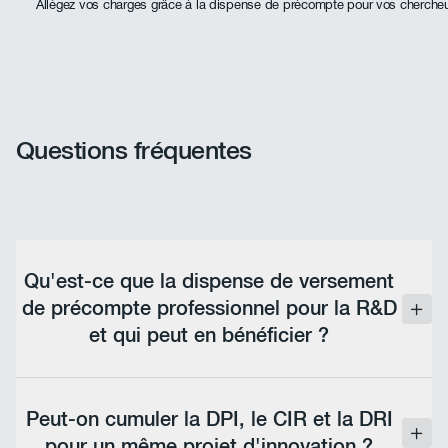
Allégez vos charges grâce à la dispense de précompte pour vos chercheu
Questions fréquentes
Qu'est-ce que la dispense de versement
de précompte professionnel pour la R&D
et qui peut en bénéficier ?
Il s'agit d'une aide fiscale permettant à l'employeur
de conserver jusqu'à 80 % du précompte
Peut-on cumuler la DPI, le CIR et la DRI
professionnel retenu sur les salaires des travailleurs
pour un même projet d'innovation ?
engagés dans des activités de R&D — sans