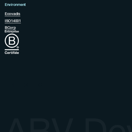
Environment
Ecovadis
ISO14001
BCorp
ABV De