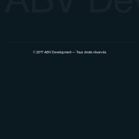
©
20??
ABV Development — Tous droits réservés
Voir la page Linkedin de Pierre Lovenfosse