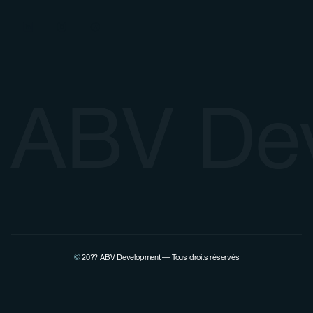
ABV De
©
20??
ABV Development — Tous droits réservés
Voir la page Linkedin de Pierre Lovenfosse