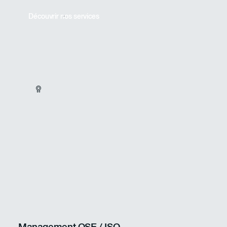
liées au permis d'environnement.
Découvrir nos services
Management QSE / ISO