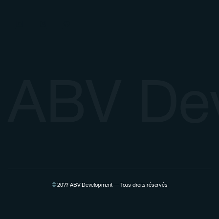
ABV De
©
20??
ABV Development — Tous droits réservés
Voir la page Linkedin de Pierre Lovenfosse