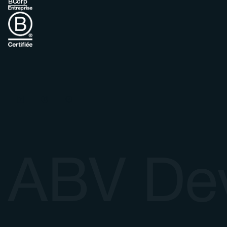
BCorp
ABV De