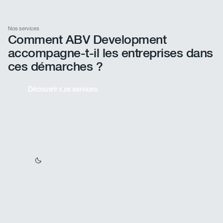
financeurs, et optimise les demandes pour
mobiliser les aides disponibles — de l'analyse
préliminaire jusqu'à l'obtention des subventions.
Nos services
Comment ABV Development
accompagne-t-il les entreprises dans
ces démarches ?
Découvrir nos services