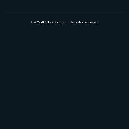
©
20??
ABV Development — Tous droits réservés
Voir la page Linkedin de Pierre Lovenfosse