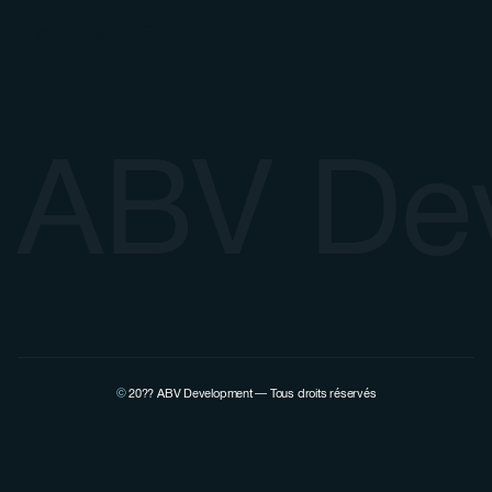
ABV De
©
20??
ABV Development — Tous droits réservés
Voir la page Linkedin de Pierre Lovenfosse