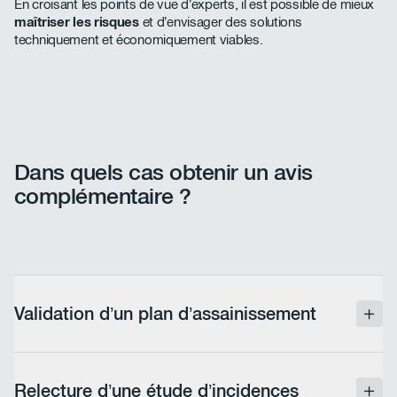
En croisant les points de vue d’experts, il est possible de mieux
maîtriser les risques
et d’envisager des solutions
techniquement et économiquement viables.
Dans quels cas obtenir un avis
complémentaire ?
Validation d’un plan d’assainissement
Les opérations de dépollution des sols sont
souvent lourdes, coûteuses et encadrées par des
Relecture d’une étude d’incidences
exigences strictes. Une seconde opinion permet de