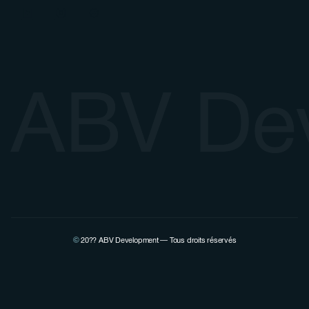
ABV De
©
20??
ABV Development — Tous droits réservés
Voir la page Linkedin de Pierre Lovenfosse