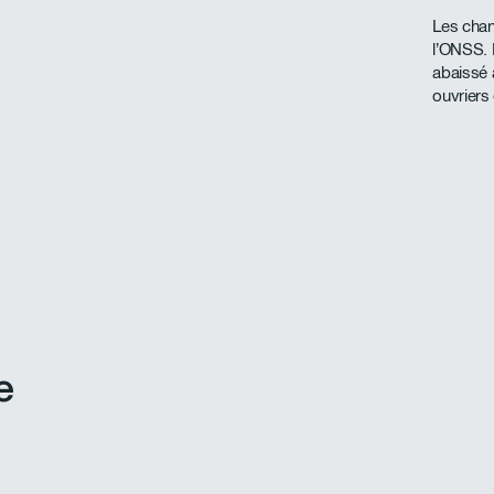
Les chan
l’ONSS. E
abaissé 
ouvriers
e