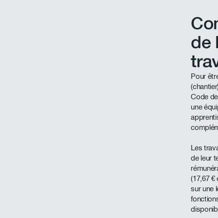
Con
de 
tra
Pour être
(chantie
Code de 
une équi
apprentis
complém
Les trav
de leur 
rémunéra
(17,67 € 
sur une l
fonction
disponib