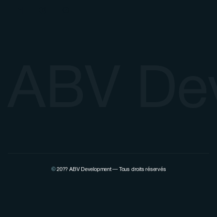
ABV De
©
20??
ABV Development — Tous droits réservés
Voir la page Linkedin de Pierre Lovenfosse