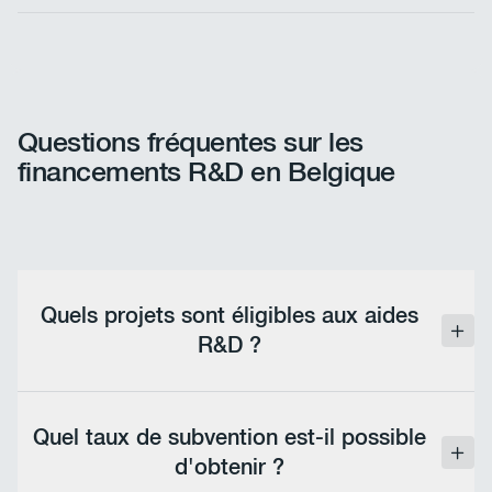
Questions fréquentes sur les
financements R&D en Belgique
Quels projets sont éligibles aux aides
R&D ?
Les projets éligibles doivent démontrer un potentiel
d'innovation et de création de valeur ajoutée. Ils
Quel taux de subvention est-il possible
peuvent relever de la recherche fondamentale,
d'obtenir ?
appliquée ou du développement expérimental. Pour
être éligible, le projet doit suivre un processus