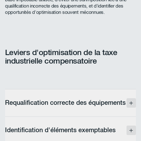
qualification incorrecte des équipements, et d'identifier des
opportunités d'optimisation souvent méconnues.
Leviers d'optimisation de la taxe
industrielle compensatoire
Requalification correcte des équipements
Une analyse approfondie de la base imposable
peut révéler que certains équipements ont été
Identification d'éléments exemptables
qualifiés de manière incorrecte. Une requalification
peut modifier leur traitement fiscal et impacter le