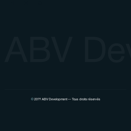
ABV De
©
20??
ABV Development — Tous droits réservés
Voir la page Linkedin de Pierre Lovenfosse