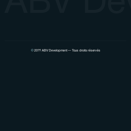
ABV De
©
20??
ABV Development — Tous droits réservés
Voir la page Linkedin de Pierre Lovenfosse