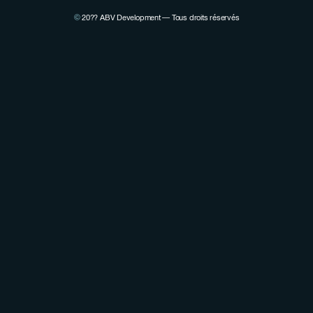
©
20??
ABV Development — Tous droits réservés
Voir la page Linkedin de Pierre Lovenfosse