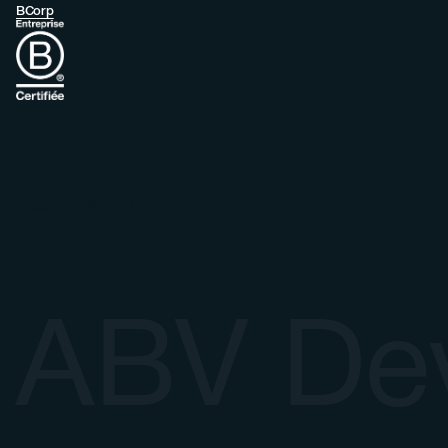
BCorp
ABV De