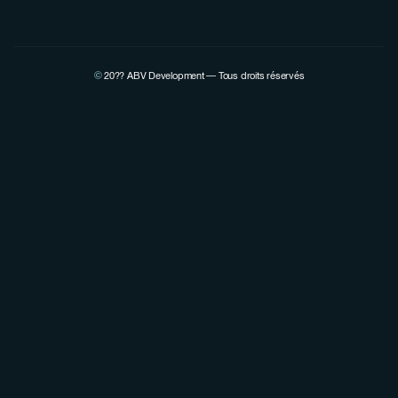
©
20??
ABV Development — Tous droits réservés
Voir la page Linkedin de Pierre Lovenfosse