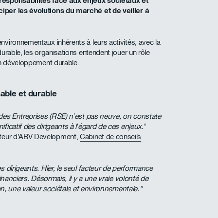
responsabilités face aux enjeux sociétaux et
iper les évolutions du marché et de veiller à
vironnementaux inhérents à leurs activités, avec la
urable, les organisations entendent jouer un rôle
un développement durable.
able et durable
 des Entreprises (RSE) n’est pas neuve, on constate
ficatif des dirigeants à l’égard de ces enjeux.
"
ateur d’ABV Development,
Cabinet de conseils
s dirigeants. Hier, le seul facteur de performance
inanciers. Désormais, il y a une vraie volonté de
ion, une valeur sociétale et environnementale."