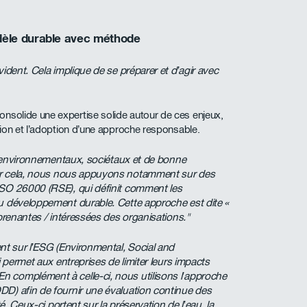
dèle durable avec méthode
ident. Cela implique de se préparer et d’agir avec
onsolide une expertise solide autour de ces enjeux,
ion et l’adoption d’une approche responsable.
es environnementaux, sociétaux et de bonne
 cela, nous nous appuyons notamment sur des
ISO 26000 (RSE), qui définit comment les
au développement durable. Cette approche est dite «
 prenantes / intéressées des organisations."
nt sur l’ESG (Environmental, Social and
i permet aux entreprises de limiter leurs impacts
 complément à celle-ci, nous utilisons l’approche
DD) afin de fournir une évaluation continue des
é. Ceux-ci portent sur la préservation de l’eau, la