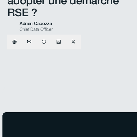
adopter une démarche
RSE ?
Adrien Capozza
Chief Data Officer