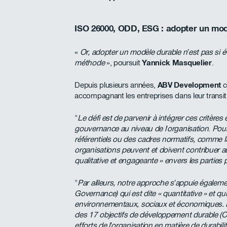
ISO 26000, ODD, ESG : adopter un mo
«
Or, adopter un modèle durable n’est pas si év
méthode
», poursuit
Yannick Masquelier
.
Depuis plusieurs années,
ABV Development
c
accompagnant les entreprises dans leur transit
"
Le défi est de parvenir à intégrer ces critèr
gouvernance au niveau de l’organisation
.
Pour
référentiels ou des cadres normatifs, comme 
organisations peuvent et doivent contribuer 
qualitative et engageante » envers les parties
"
Par ailleurs, notre approche s’appuie égaleme
Governance) qui est dite « quantitative » et qu
environnementaux, sociaux et économiques. En
des 17 objectifs de développement durable (O
efforts de l’organisation en matière de durabilit