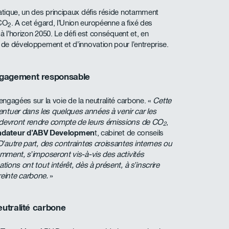
matique, un des principaux défis réside notamment
 CO
. A cet égard, l’Union européenne a fixé des
2
 à l’horizon 2050. Le défi est conséquent et, en
 de développement et d’innovation pour l’entreprise.
ngagement responsable
engagées sur la voie de la neutralité carbone. «
Cette
ntuer dans les quelques années à venir car les
s devront rendre compte de leurs émissions de CO
,
2
ondateur d’ABV Developmen
t, cabinet de conseils
D’autre part, des contraintes croissantes internes ou
amment, s’imposeront vis-à-vis des activités
tions ont tout intérêt, dès à présent, à s’inscrire
einte carbone.
»
eutralité carbone