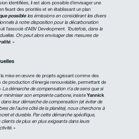
sion identifiées, il est alors possible d’envisager une
n fixant des priorités et en établissant un plan
que possible
les émissions en considérant les divers
onnels à notre disposition pour la décarbonation
suit l’associé d’ABV Development.
Toutefois, dans la
iduelles. On peut alors envisager des mesures de
ralité
.
»
duelles
 la mise en œuvre de projets agissant comme des
s de production d’énergie renouvelable, permettant de
 «
La démarche de compensation n’a de sens que si
pour minimiser son empreinte carbone,
insiste
Yannick
ts dans leur démarche de compensation (et éviter de
bres de l’autre côté de la planète), nous cherchons à
ncret et durable. Par cette démarche spécifique,
clients de plus en plus exigeants dans leurs
ivité.
»