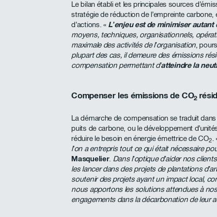
Le bilan établi et les principales sources d’émis
stratégie de réduction de l’empreinte carbone, e
d’actions. «
L’enjeu est de minimiser autant 
moyens, techniques, organisationnels, opérati
maximale des activités de l’organisation
, pour
plupart des cas, il demeure des émissions rés
compensation permettant d’
atteindre la neut
Compenser les émissions de CO
rési
2
La démarche de compensation se traduit dans
puits de carbone, ou le développement d’unité
réduire le besoin en énergie émettrice de CO
.
2
l’on a entrepris tout ce qui était nécessaire 
Masquelier
.
Dans l’optique d’aider nos clien
les lancer dans des projets de plantations d’ar
soutenir des projets ayant un impact local, co
nous apportons les solutions attendues à nos 
engagements dans la décarbonation de leur act