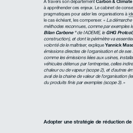
A travers son département
Carbon & Climate 
à appréhender ces enjeux. Le cabinet de consei
pragmatiques pour aider les organisations à
id
le cas échéant, les compenser. «
La démarche d
méthodes reconnues, comme par exemples l
Bilan Carbone ®
de l’ADEME, le
GHG Protcol
construction), et dont le périmètre va essentiel
volonté de le maîtriser
, explique
Yannick Masq
émissions directes de l’organisation et de ses a
comme les émissions liées aux usines, install
véhicules détenus par l’entreprise, celles indi
chaleur ou de vapeur (scope 2), et d’autres émi
aval de la chaine de valeur de l’organisation (le
du produits finis par exemples (scope 3).
»
Adopter une stratégie de réduction d