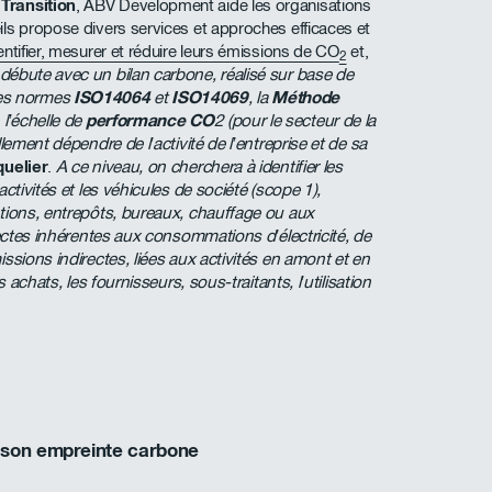
Transition
, ABV Development aide les organisations
ls propose divers services et approches efficaces et
entifier, mesurer et réduire leurs émissions de CO
et,
2
ébute avec un bilan carbone, réalisé sur base de
es normes
ISO14064
et
ISO14069
, la
Méthode
, l’échelle de
performance CO
2 (pour le secteur de la
lement dépendre de l’activité de l’entreprise et de sa
uelier
.
A ce niveau, on cherchera à identifier les
ctivités et les véhicules de société (scope 1),
ations, entrepôts, bureaux, chauffage ou aux
rectes inhérentes aux consommations d’électricité, de
ssions indirectes, liées aux activités en amont et en
s achats, les fournisseurs, sous-traitants, l’utilisation
e son empreinte carbone