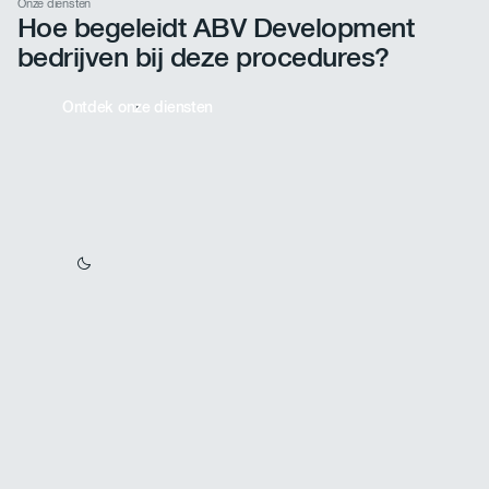
Onze diensten
subsidies.
Hoe begeleidt ABV Development
bedrijven bij deze procedures?
Ontdek onze diensten