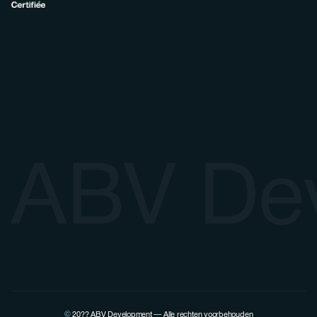
ABV De
©
20??
ABV Development — Alle rechten voorbehouden