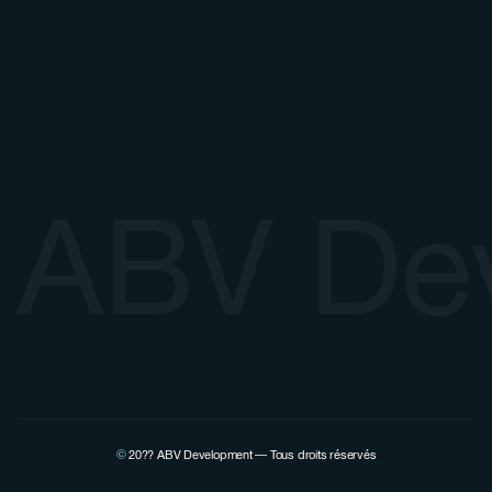
ABV De
©
20??
ABV Development — Tous droits réservés
Voir la page Linkedin de Pierre Lovenfosse