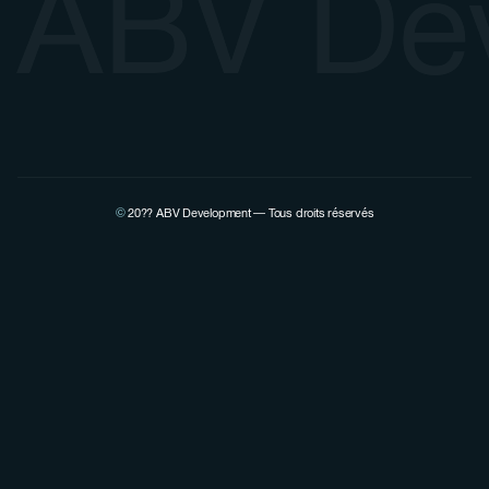
ABV De
©
20??
ABV Development — Tous droits réservés
Voir la page Linkedin de Pierre Lovenfosse