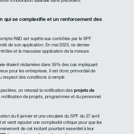
texte d’indexation salariale sans précédent.
on qui se complexifie et un renforcement des
compte R&D est sujette aux contrôles par le SPF
timité de son application. En mai 2023, ce dernier
ontrôles et la mauvaise application de la mesure.
quée étaient réclamées dans 55% des cas impliquant
ux pour les entreprises. Il est donc primordial de
 au respect des conditions à remplir.
pectées, on retenait la notification des
projets de
a notification de projets, programmes et du personnel
ion du 6 janvier et une circulaire du SPF du 27 avril
t vient rajouter une complexité critique pour que les
reinement de cet incitant pourtant essentiel à leur