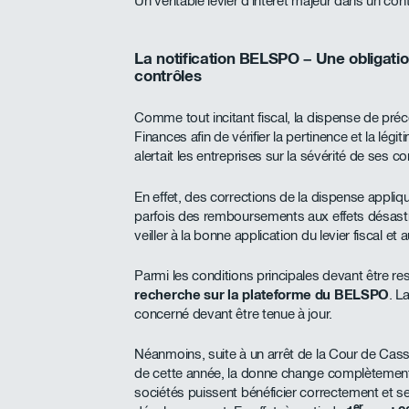
Un véritable levier d’intérêt majeur dans un con
La notification BELSPO – Une obligati
contrôles
Comme tout incitant fiscal, la dispense de pré
Finances afin de vérifier la pertinence et la légi
alertait les entreprises sur la sévérité de ses c
En effet, des corrections de la dispense appli
parfois des remboursements aux effets désastre
veiller à la bonne application du levier fiscal et
Parmi les conditions principales devant être res
recherche sur la plateforme du BELSPO
. L
concerné devant être tenue à jour.
Néanmoins, suite à un arrêt de la Cour de Cassat
de cette année, la donne change complètement e
sociétés puissent bénéficier correctement et se
er