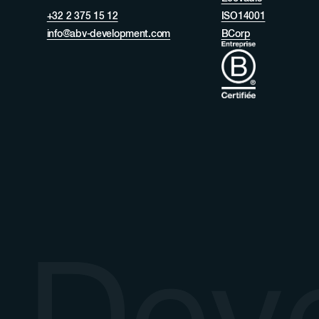
+32 2 375 15 12
ISO14001
info@abv-development.com
BCorp
 Dev