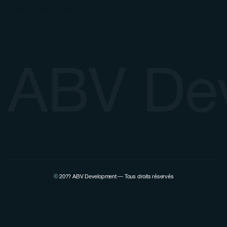
ABV De
©
20??
ABV Development — Tous droits réservés
Voir la page Linkedin de Pierre Lovenfosse