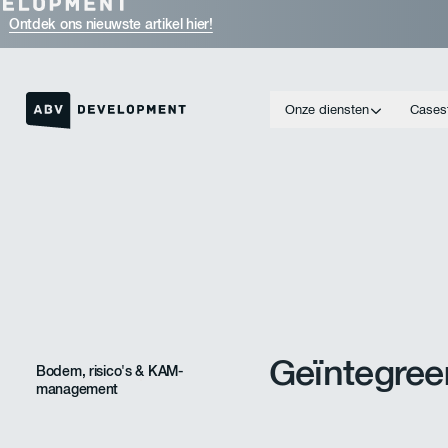
Ontdek ons nieuwste artikel hier!
Onze diensten
Cases
Link naar de homepage
Geïntegre
Bodem, risico's & KAM-
management