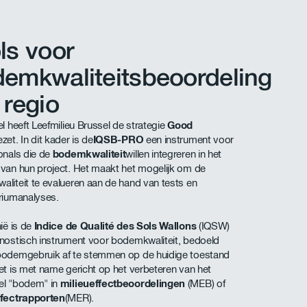
ls voor
emkwaliteitsbeoordeling
 regio
el heeft Leefmilieu Brussel de strategie
Good
zet. In dit kader is de
IQSB-PRO
een instrument voor
onals die de
bodemkwaliteit
willen integreren in het
van hun project. Het maakt het mogelijk om de
liteit te evalueren aan de hand van tests en
riumanalyses.
nië is de
Indice de Qualité des Sols Wallons
(IQSW)
nostisch instrument voor bodemkwaliteit, bedoeld
bodemgebruik af te stemmen op de huidige toestand
et is met name gericht op het verbeteren van het
el "bodem" in
milieueffectbeoordelingen
(MEB) of
ffectrapporten
(MER).