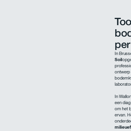
Too
bod
per
In Bruss
Soil
opge
professi
ontwerp 
bodemkwa
laborato
In Wallo
een diag
om het 
ervan. H
onderde
milieue