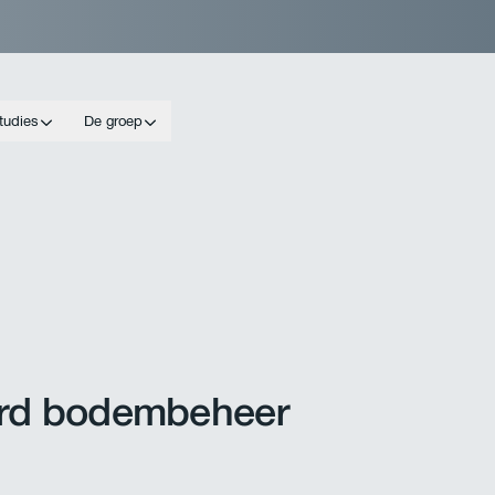
tudies
De groep
erd bodembeheer