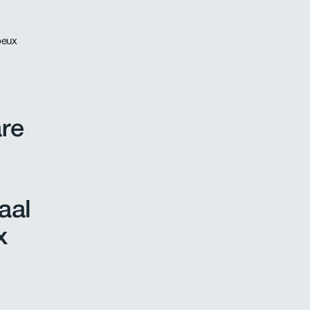
are
aal
x