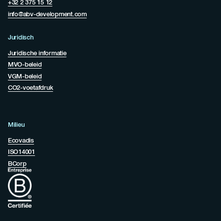
+32 2 375 15 12
info@abv-development.com
Juridisch
Juridische informatie
MVO-beleid
VGM-beleid
CO2-voetafdruk
Milieu
Ecovadis
ISO14001
BCorp