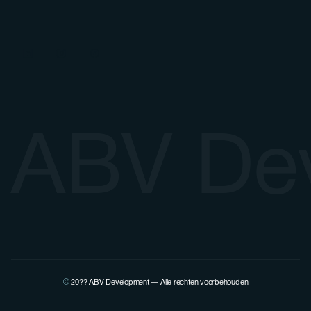
ABV De
©
20??
ABV Development — Alle rechten voorbehouden
Bekijk het LinkedIn-profiel van Pierre Lovenfosse