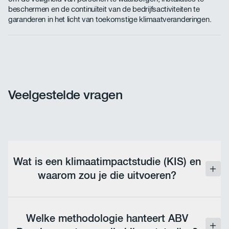
beschermen en de continuïteit van de bedrijfsactiviteiten te
garanderen in het licht van toekomstige klimaatveranderingen.
Veelgestelde vragen
Wat is een klimaatimpactstudie (KIS) en
waarom zou je die uitvoeren?
Een klimaatimpactstudie heeft als doel de risico's
en kwetsbaarheden van een project te evalueren,
Welke methodologie hanteert ABV
over een periode van 50 tot 100 jaar, om het project