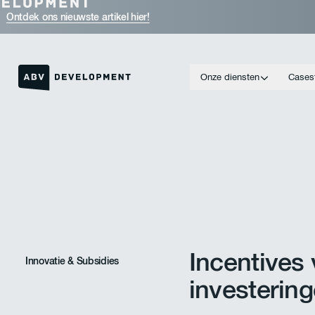
Ontdek ons nieuwste artikel hier!
Onze diensten
Cases
Link naar de homepage
Incentives
Innovatie & Subsidies
investerin