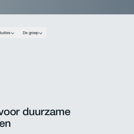
tudies
De groep
 voor duurzame
gen