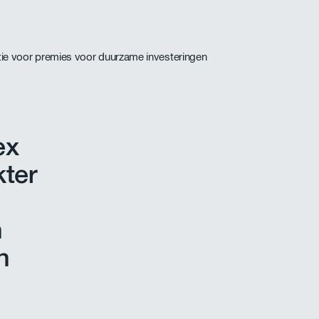
ex
kter
n
n