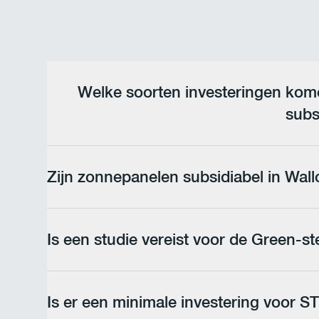
Welke soorten investeringen kom
subs
Investeringen gericht op decarbonisatie, energieëfficiëntie,
afvalbeperking of milieubescherming kunnen in aanmerkin
Zijn zonnepanelen subsidiabel in Wall
subsidie te verkrijgen variëren naargelang het gewest en de 
Nee. Zonnepanelen komen niet langer in aanmerking voor de
kunnen wel profiteren van andere stimulansen. ABV Develo
Is een studie vereist voor de Green-st
alternatieven.
Ja. Een haalbaarheidsstudie of een energieaudit is vereist 
energieëfficiëntie en hernieuwbare energiebronnen in Walloni
Is er een minimale investering voor 