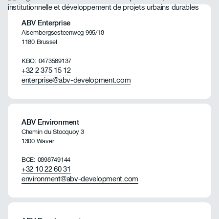
ABV Enterprise
Alsembergsesteenweg 995/18
1180 Brussel
KBO: 0473589137
+32 2 375 15 12
enterprise@abv-development.com
ABV Environment
Chemin du Stocquoy 3
1300 Waver
BCE: 0898749144
+32 10 22 60 31
environment@abv-development.com