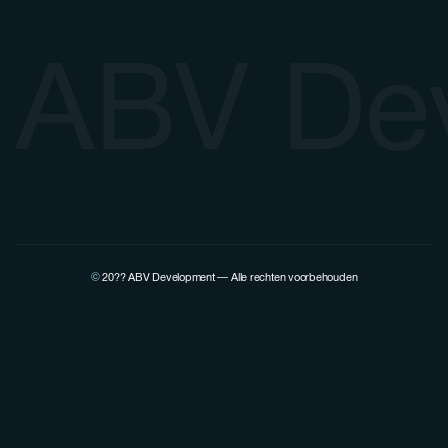
ABV De
©
20??
ABV Development — Alle rechten voorbehouden
Bekijk het LinkedIn-profiel van Pierre Lovenfosse