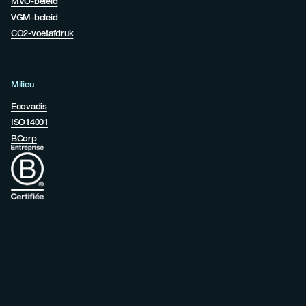
MVO-beleid
VGM-beleid
CO2-voetafdruk
Milieu
Ecovadis
ISO14001
BCorp