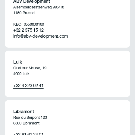
ABV Development
Alsembergsesteenweg 995/18
1180 Brussel
KBO: 0558838180
+32 2 375 15 12
info@abv-development.com
Luik
Quai sur Meuse, 19
4000 Luik
+32 4 223 02 41
Libramont
Rue du Serpont 123
6800 Libramont
+32 61 61 24 01