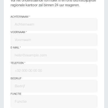
Vul het onderstaande formulier in en ons dichtstbijzijnde
regionale kantoor zal binnen 24 uur reageren.
ACHTERNAAM
*
VOORNAAM
*
E-MAIL
*
TELEFOON
*
BEDRIJF
FUNCTIE