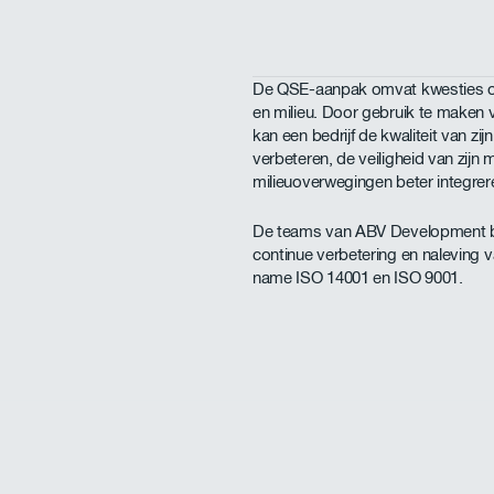
De QSE-aanpak omvat kwesties op h
en milieu. Door gebruik te make
kan een bedrijf de kwaliteit van z
verbeteren, de veiligheid van zij
milieuoverwegingen beter integrere
De teams van ABV Development be
continue verbetering en naleving 
name ISO 14001 en ISO 9001.