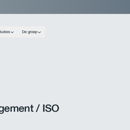
tudies
De groep
ement / ISO