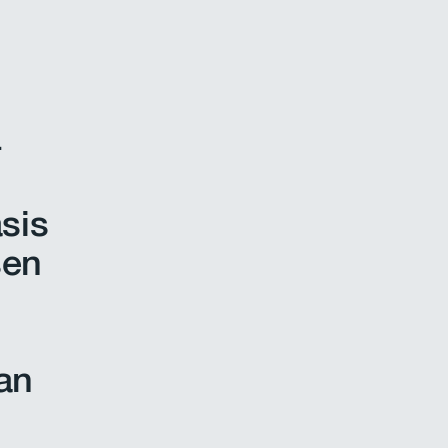
-
sis
sen
an