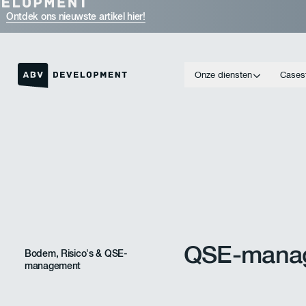
Ontdek ons nieuwste artikel hier!
Onze diensten
Cases
Link naar de homepage
QSE-manag
Bodem, Risico's & QSE-
management