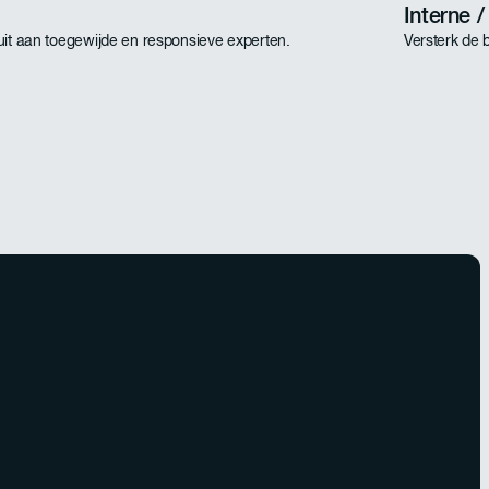
Interne /
uit aan toegewijde en responsieve experten.
Versterk de 