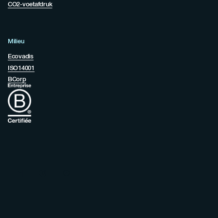
CO2-voetafdruk
Milieu
Ecovadis
ISO14001
BCorp