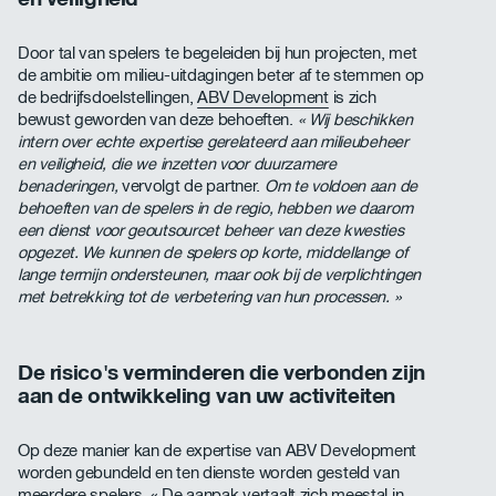
Door tal van spelers te begeleiden bij hun projecten, met
de ambitie om milieu-uitdagingen beter af te stemmen op
de bedrijfsdoelstellingen,
ABV Development
is zich
bewust geworden van deze behoeften.
« Wij beschikken
intern over echte expertise gerelateerd aan milieubeheer
en veiligheid, die we inzetten voor duurzamere
benaderingen,
vervolgt de partner.
Om te voldoen aan de
behoeften van de spelers in de regio, hebben we daarom
een dienst voor geoutsourcet beheer van deze kwesties
opgezet. We kunnen de spelers op korte, middellange of
lange termijn ondersteunen, maar ook bij de verplichtingen
met betrekking tot de verbetering van hun processen. »
De risico's verminderen die verbonden zijn
aan de ontwikkeling van uw activiteiten
Op deze manier kan de expertise van ABV Development
worden gebundeld en ten dienste worden gesteld van
meerdere spelers. « De aanpak vertaalt zich meestal in