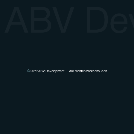
ABV De
©
20??
ABV Development — Alle rechten voorbehouden
Bekijk het LinkedIn-profiel van Pierre Lovenfosse