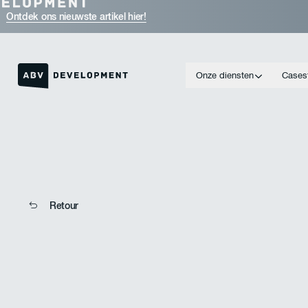
Ontdek ons nieuwste artikel hier!
Onze diensten
Cases
Link naar de homepage
Retour
Retour