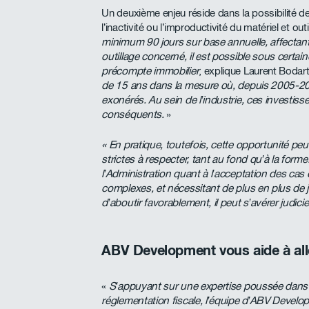
Un deuxième enjeu réside dans la possibilité de f
l’inactivité ou l’improductivité du matériel et out
minimum 90 jours sur base annuelle, affectan
outillage concerné, il est possible sous cer
précompte immobilier
, explique Laurent Bodar
de 15 ans dans la mesure où, depuis 2005-2
exonérés. Au sein de l’industrie, ces investi
conséquents.
»
« En pratique, toutefois, cette opportunité peut 
strictes à respecter, tant au fond qu’à la for
l’Administration quant à l’acceptation des cas
complexes, et nécessitant de plus en plus de j
d’aboutir favorablement, il peut s’avérer judici
ABV Development vous aide à allé
«
S’appuyant sur une expertise poussée dans 
réglementation fiscale, l’équipe d’ABV Developm