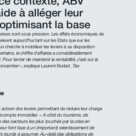
 ce contexte, ABV
de à alléger leur
 optimisant la base
rises sont sous pression. Les effets économiques de
èsent aujourd’hui tant sur les Etats que sur les
cherche à mobiliser les leviers à sa disposition
ertains, le chiffre d’affaires a considérablement
. Pour tenter de maintenir la rentabilité, c’est sur la
concentrer
», explique Laurent Bodart,
Tax
ée
t activer des leviers permettant de réduire leur charge
récompte immobilier. «
A côté du tourisme, de
un des secteurs les plus touchés par la crise en
eur font face à un (important) ralentissement de
nts lourds à assumer. Au-delà des obligations de