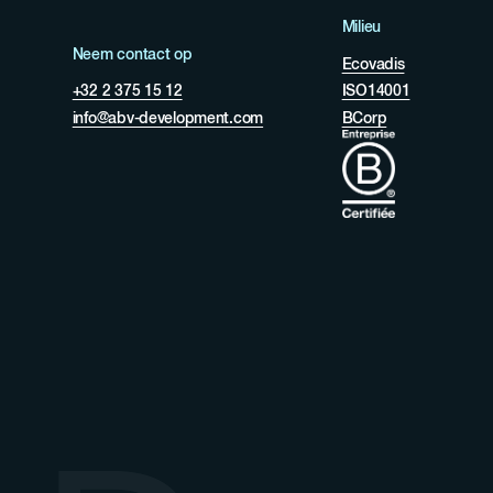
Milieu
Neem contact op
Ecovadis
+32 2 375 15 12
ISO14001
info@abv-development.com
BCorp