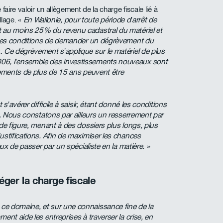
aire valoir un allègement de la charge fiscale lié à
illage. «
En Wallonie, pour toute période d’arrêt de
t au moins 25% du revenu cadastral du matériel et
taines conditions de demander un dégrèvement du
t.
Ce dégrèvement s’applique sur le matériel de plus
006, l’ensemble des investissements nouveaux sont
ssements de plus de 15 ans peuvent être
s’avérer difficile à saisir, étant donné les conditions
me. Nous constatons par ailleurs un resserrement par
 de figure, menant à des dossiers plus longs, plus
ustifications. Afin de maximiser les chances
eux de passer par un spécialiste en la matière. »
ger la charge fiscale
ce domaine, et sur une connaissance fine de la
ent aide les entreprises à traverser la crise, en