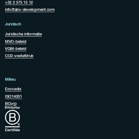
+32 2 375 15 12
info@abv-development.com
Juridisch
Juridische informatie
MVO-beleid
VGM-beleid
CO2-voetafdruk
Milieu
Ecovadis
ISO14001
BCorp