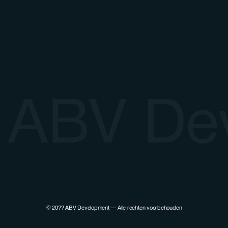
ABV De
©
20??
ABV Development — Alle rechten voorbehouden
Bekijk het LinkedIn-profiel van Pierre Lovenfosse