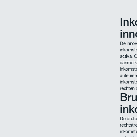
Ink
inn
De innov
inkomste
activa. 
aanmerki
inkomste
auteursr
inkomsten
rechten 
Bru
ink
De brut
rechtstr
inkomste