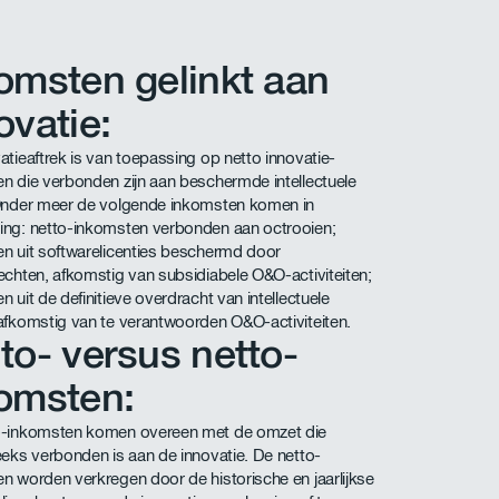
omsten gelinkt aan
ovatie:
atieaftrek is van toepassing op netto innovatie-
n die verbonden zijn aan beschermde intellectuele
Onder meer de volgende inkomsten komen in
ng: netto-inkomsten verbonden aan octrooien;
n uit softwarelicenties beschermd door
echten, afkomstig van subsidiabele O&O-activiteiten;
 uit de definitieve overdracht van intellectuele
afkomstig van te verantwoorden O&O-activiteiten.
to- versus netto-
omsten:
o-inkomsten komen overeen met de omzet die
eeks verbonden is aan de innovatie. De netto-
n worden verkregen door de historische en jaarlijkse