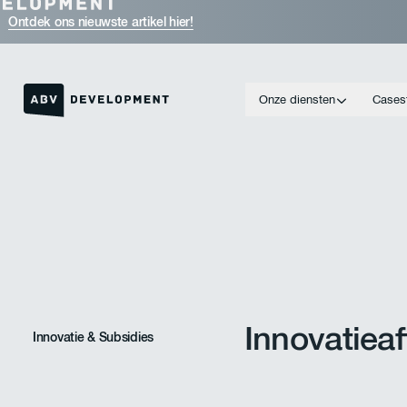
Ontdek ons nieuwste artikel hier!
Onze diensten
Cases
Link naar de homepage
Innovatieaf
Innovatie & Subsidies