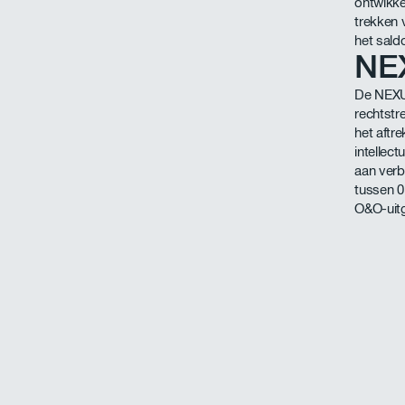
ontwikke
trekken 
het sald
NEX
De NEXUS
rechtstr
het aftr
intellec
aan verb
tussen 0
O&O-uitg