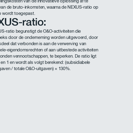
lingskosten van de innovatieve oplossing af te
van de bruto-inkomsten, waarna de NEXUS-ratio op
o wordt toegepast.
US-ratio:
-ratio begunstigt de O&O-activiteiten die
eeks door de onderneming worden uitgevoerd, door
ekdeel dat verbonden is aan de verwerving van
tuele-eigendomsrechten of aan uitbestede activiteiten
onden vennootschappen, te beperken. De ratio ligt
 en 1 en wordt als volgt berekend: (subsidiabele
aven / totale O&O-uitgaven) × 130%.