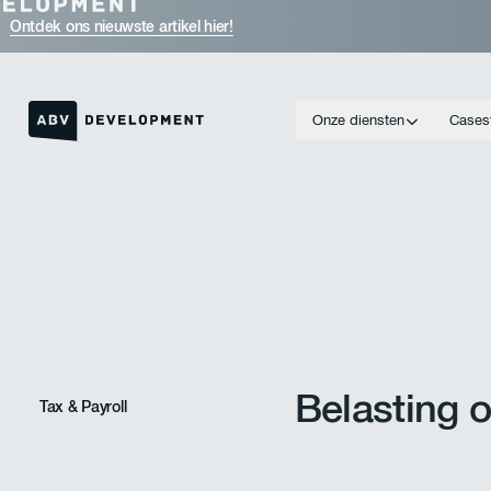
Ontdek ons nieuwste artikel hier!
Onze diensten
Cases
Link naar de homepage
Belasting o
Tax & Payroll