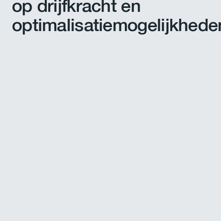
op drijfkracht en
optimalisatiemogelijkhede