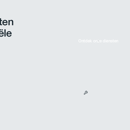
ten
ële
Ontdek onze diensten