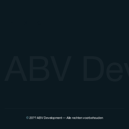
ABV De
©
20??
ABV Development — Alle rechten voorbehouden
Bekijk het LinkedIn-profiel van Pierre Lovenfosse