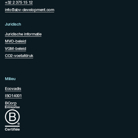
+32 2 375 15 12
info@abv-development.com
Juridisch
Juridische informatie
MVO-beleid
VGM-beleid
CO2-voetafdruk
Milieu
Ecovadis
ISO14001
BCorp