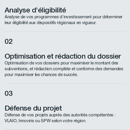
Sources d’énergie renouvelable : 8–50 %
services de formation et de conseil (30 %
selon la nature (panneaux
petites / 20 % moyennes entreprises,
Analyse d'éligibilité
photovoltaïques non éligibles)
plafond 7 500 €/an).
Analyse de vos programmes d'investissement pour déterminer
Protection de l’environnement : 15–40 %
leur éligibilité aux dispositifs régionaux en vigueur.
Groupes froids (CO2, Propane, NH3) :
15–40 %
02
Optimisation et rédaction du dossier
Optimisation de vos dossiers pour maximiser le montant des
subventions, et rédaction complète et conforme des demandes
pour maximiser les chances de succès.
03
Défense du projet
Défense de vos projets auprès des autorités compétentes :
VLAIO, Innoviris ou SPW selon votre région.