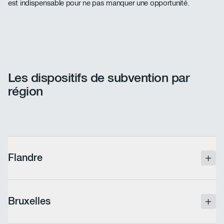
est indispensable pour ne pas manquer une opportunité.
Les dispositifs de subvention par
région
Flandre
En Flandre, VLAIO (Vlaamse Agentschap Innoveren
& Ondernemen) gère plusieurs leviers permanents :
Bruxelles
Recherche & développement :