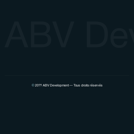
ABV De
©
20??
ABV Development — Tous droits réservés
Voir la page Linkedin de Pierre Lovenfosse