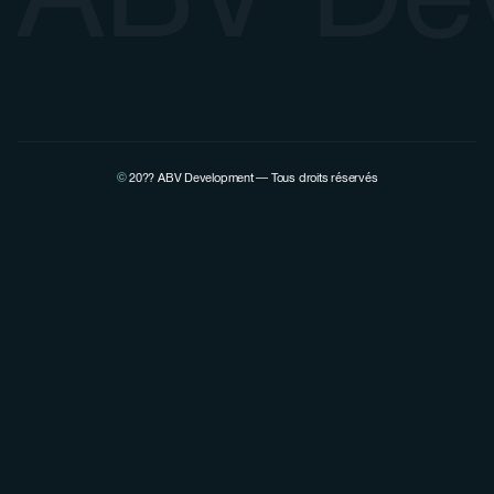
©
20??
ABV Development — Tous droits réservés
Voir la page Linkedin de Pierre Lovenfosse