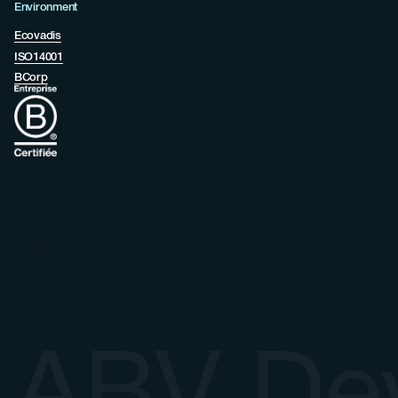
Environment
Ecovadis
ISO14001
BCorp
ABV De